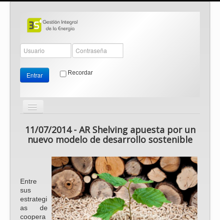
Recordar
Entrar
Cambiar
navegación
≡
11/07/2014 - AR Shelving apuesta por un
nuevo modelo de desarrollo sostenible
Entre
sus
estrategi
as de
coopera