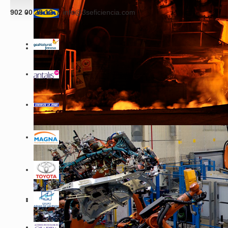
902 00 28 12 /
info@3seficiencia.com
Webmail 3S
|
Aviso Legal