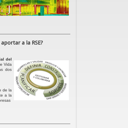
e aportar a la RSE?
ial del
de Vida
as dos
e de la
te a la
mpresas