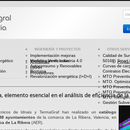
En
INGENIERÍA Y PROYECTOS
OTROS SERV
Implementación mejoras
Calidad de Sum
rgético
Medida y Verificación
Implantaciones Industria 4.0
50160)
Smart 
Actualidad
Contac
Autoconsumo y Renovables
Curvas de car
RRHH
ión
Biomasa
Contratos Elec
Proveedores
Revalorización energética (I+D+I)
MTO Preventivo
MTO. Optimi
MTO Preventivo
MTO Preventiv
 elemento esencial en el análisis de eficiencia de la
MTO. Refrigera
Gestión Subve
écnicos de Idnais y TermaGraf han realizado un
catálogo
48 ayuntamientos
de la comarca de La Ribera, Valencia, en
ca de La Ribera
(AER).