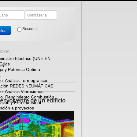
Recordar
trar
ICIOS
inistro Eléctrico (UNE-EN
Grids
to
ga y Potencia Optima
.
. Análisis Termográficos
zación REDES NEUMÁTICAS
. Análisis Vibraciones
o. Rendimiento Combustión
 envolvente de un edificio
ción y Frío Industrial
nción a proyectos