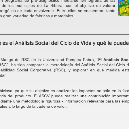
 programa de pre-diagnóstico mediante termografía de las
 de los municipios de La Ribera, con el objetivo de valorar
nergético de cada envolvente. Entre ellos se encuentran tanto
n gran variedad de fábricas y materiales.
es el Análisis Social del Ciclo de Vida y qué le pued
dra Mango de RSC de la Universidad Pompeu Fabra, “El
Análisis Soc
C” ha sido comparar la metodología del Análisis Social del Ciclo 
abilidad Social Corporativa (RSC), y explorar en qué medida est
tar.
iosa, ya que su objetivo es analizar los impactos no sólo en la fas
vida del producto. El ASCV puede realizar una contribución importan
iante una metodología rigurosa - información relevante para las e
les a lo largo de la cadena de valor.