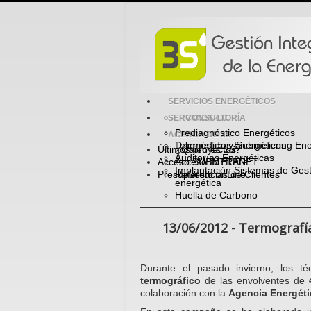
SERVICIOS ENERGÉTICOS
SERVICIOS 4.0
CONSULTORÍA
Prediagnóstico Energéticos
ACERCA DE 3S
Diagnósticos Energéticos
Telemedida y Submetering Ene
Últimos proyectos
¿Quién es 3S?
Auditorías Energéticas
Acceso SUBMETER
Acceso INTRANET
Implantación Sistemas de Gest
Presupuesto onLine
Referencias de Clientes
energética
Huella de Carbono
13/06/2012 - Termografía,
Durante el pasado invierno, los t
termográfico
de las envolventes de
colaboración con la
Agencia Energéti