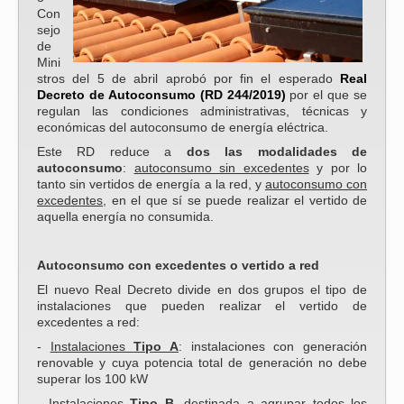
Con
sejo
de
Mini
stros del 5 de abril aprobó por fin el esperado
Real
Decreto de Autoconsumo (RD 244/2019)
por el que se
regulan las condiciones administrativas, técnicas y
económicas del autoconsumo de energía eléctrica.
Este RD reduce a
dos las modalidades de
autoconsumo
:
autoconsumo sin excedentes
y por lo
tanto sin vertidos de energía a la red, y
autoconsumo con
excedentes
, en el que sí se puede realizar el vertido de
aquella energía no consumida.
Autoconsumo con excedentes o vertido a red
El nuevo Real Decreto divide en dos grupos el tipo de
instalaciones que pueden realizar el vertido de
excedentes a red:
-
Instalaciones
Tipo A
: instalaciones con generación
renovable y cuya potencia total de generación no debe
superar los 100 kW
-
Instalaciones
Tipo B
.
destinada a agrupar todos los